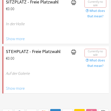
SITZPLATZ - Freie Platzwahl
Currently no
sale
€0.00
What does
that mean?
In der Halle
Show more
Kinder bis 12 Jahre
benötigen kein Ticket (Ticket
ab 13 Jahren notwendig).
STEHPLATZ - Freie Platzwahl
Currently no
sale
€0.00
What does
that mean?
Auf der Galerie
Show more
Kinder bis 12 Jahre
benötigen kein Ticket (Ticket
ab 13 Jahren notwendig).