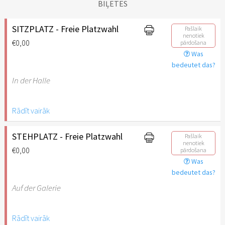
BIĻETES
SITZPLATZ - Freie Platzwahl
Pašlaik
nenotiek
€0,00
pārdošana
Was
bedeutet das?
In der Halle
Rādīt vairāk
Kinder bis 12 Jahre
benötigen kein Ticket (Ticket
ab 13 Jahren notwendig).
STEHPLATZ - Freie Platzwahl
Pašlaik
nenotiek
€0,00
pārdošana
Was
bedeutet das?
Auf der Galerie
Rādīt vairāk
Kinder bis 12 Jahre