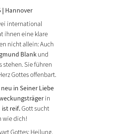
 | Hannover
ei international
at ihnen eine klare
en nicht allein: Auch
egmund Blank
und
 stehen. Sie führen
Herz Gottes offenbart.
 neu in Seiner Liebe
weckungsträger
in
st reif.
Gott sucht
n wie dich!
art Gottes: Heilung,