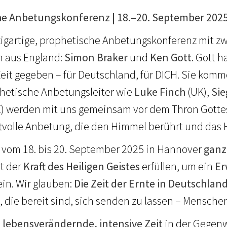
he Anbetungskonferenz | 18.–20. September 2025
zigartige, prophetische Anbetungskonferenz mit zw
n aus England:
Simon Braker
und
Ken Gott
. Gott h
Zeit gegeben – für Deutschland, für DICH. Sie komm
hetische Anbetungsleiter wie
Luke Finch
(UK),
Si
) werden mit uns gemeinsam vor dem Thron Gottes
aftvolle Anbetung, die den Himmel berührt und das 
 vom 18. bis 20. September 2025 in Hannover
ganz
t der
Kraft des Heiligen Geistes
erfüllen, um ein
Er
ein. Wir glauben:
Die Zeit der Ernte in Deutschland i
die bereit sind, sich senden zu lassen – Mensche
e lebensverändernde, intensive Zeit
in der Gegenw