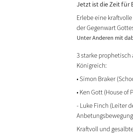
Jetzt ist die Zeit fü
Erlebe eine kraftvol
der Gegenwart Gottes
Unter Anderen mit dab
3 starke prophetisch
Königreich:
• Simon Braker (Schoo
• Ken Gott (House of
- Luke Finch (Leiter 
Anbetungsbewegung 
Kraftvoll und gesalbt