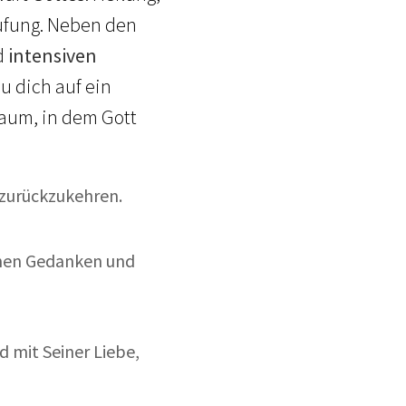
rufung. Neben den
d
intensiven
du dich auf ein
Raum, in dem Gott
 zurückzukehren.
inen Gedanken und
 mit Seiner Liebe,