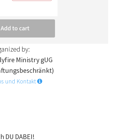
ganized by:
lyfire Ministry gUG
aftungsbeschränkt)
os und Kontakt
h DU DABEI!