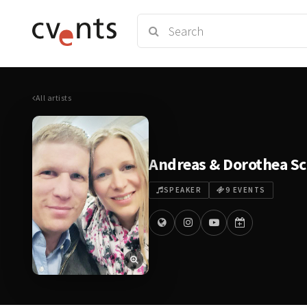
All artists
Andreas & Dorothea Sc
SPEAKER
9 EVENTS