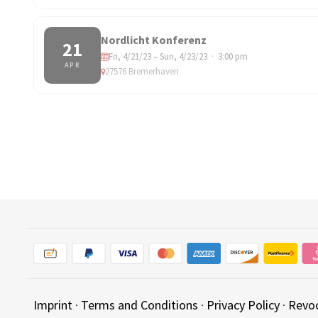
Nordlicht Konferenz
21
Fri, 4/21/23 – Sun, 4/23/23 · 3:00 pm
APR
27576 Bremerhaven
Imprint
·
Terms and Conditions
·
Privacy Policy
·
Revo