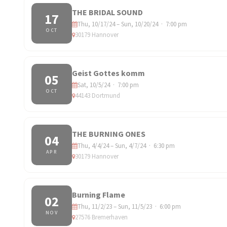
THE BRIDAL SOUND
17
Thu, 10/17/24 – Sun, 10/20/24 · 7:00 pm
OCT
30179 Hannover
Geist Gottes komm
05
Sat, 10/5/24 · 7:00 pm
OCT
44143 Dortmund
THE BURNING ONES
04
Thu, 4/4/24 – Sun, 4/7/24 · 6:30 pm
APR
30179 Hannover
Burning Flame
02
Thu, 11/2/23 – Sun, 11/5/23 · 6:00 pm
NOV
27576 Bremerhaven