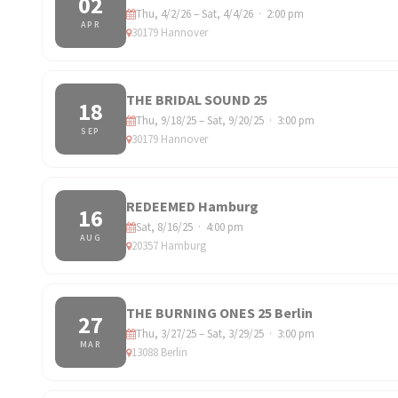
02
Thu, 4/2/26 – Sat, 4/4/26 · 2:00 pm
APR
30179 Hannover
THE BRIDAL SOUND 25
18
Thu, 9/18/25 – Sat, 9/20/25 · 3:00 pm
SEP
30179 Hannover
REDEEMED Hamburg
16
Sat, 8/16/25 · 4:00 pm
AUG
20357 Hamburg
THE BURNING ONES 25 Berlin
27
Thu, 3/27/25 – Sat, 3/29/25 · 3:00 pm
MAR
13088 Berlin