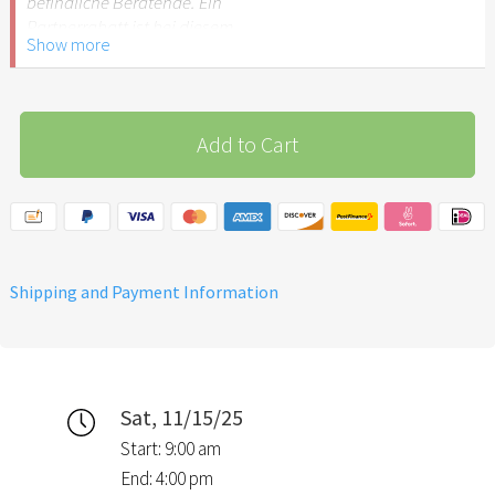
befindliche Beratende. Ein
Partnerrabatt ist bei diesem
Show more
Tarif nicht möglich.
Add to Cart
Shipping and Payment Information
Sat, 11/15/25
Start: 9:00 am
End: 4:00 pm