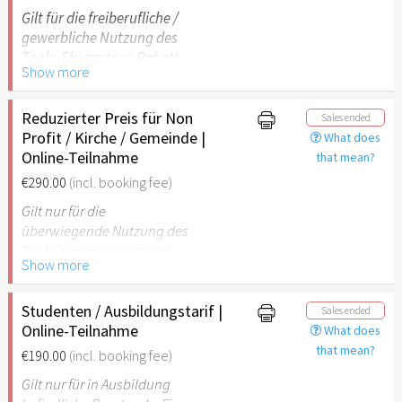
Gilt für die freiberufliche /
gewerbliche Nutzung des
Tools. Ehepartner-Rabatt
Show more
von 20% auf das zweite
Ticket. Bitte gib im
Warenkorb folgenden
Reduzierter Preis für Non
Sales ended
Rabattcode ein: PARTNER20
Profit / Kirche / Gemeinde |
What does
Online-Teilnahme
that mean?
€290.00
(incl. booking fee)
Gilt nur für die
überwiegende Nutzung des
Tools in gemeinnützigen
Show more
Einrichtungen. Ehepartner-
Rabatt von 20% auf das
zweite Ticket. Bitte gib im
Studenten / Ausbildungstarif |
Sales ended
Warenkorb folgenden
Online-Teilnahme
What does
Rabattcode ein:
PARTNER20
that mean?
€190.00
(incl. booking fee)
Gilt nur für in Ausbildung