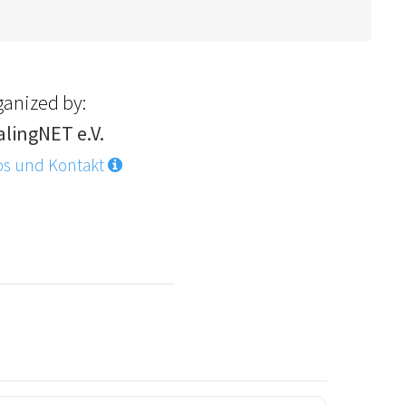
ganized by:
alingNET e.V.
os und Kontakt