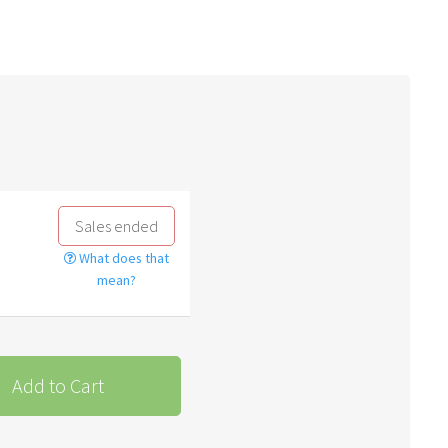
Sales ended
What does that
mean?
Add to Cart