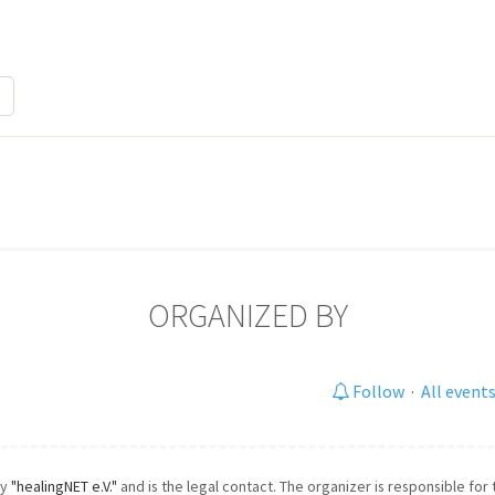
ORGANIZED BY
Follow
·
All event
by
"healingNET e.V."
and is the legal contact. The organizer is responsible for 