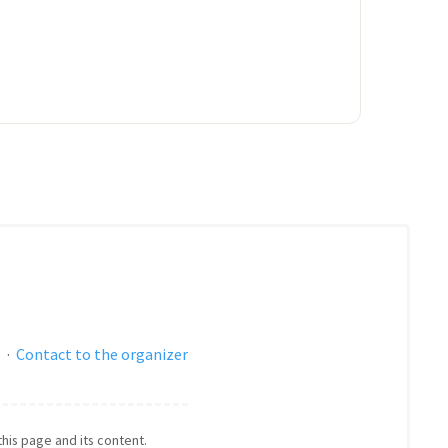
s
·
Contact to the organizer
this page and its content.