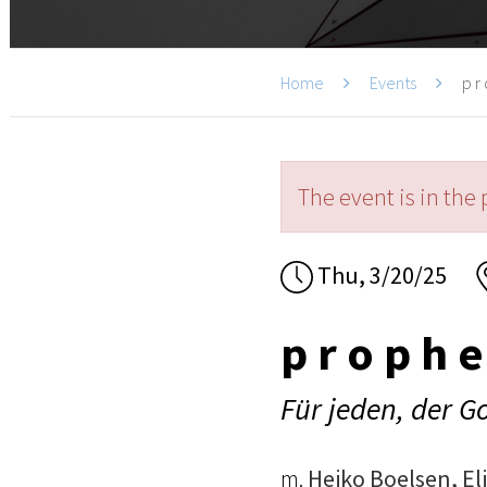
Home
Events
p r 
The event is in the 
Thu, 3/20/25
p r o p h 
Für jeden, der G
m.
Heiko Boelsen, E