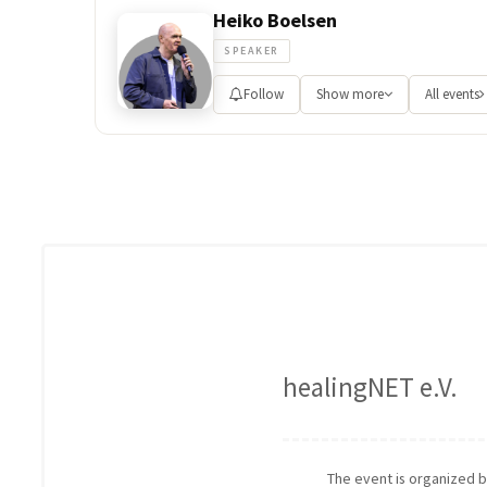
Heiko Boelsen
SPEAKER
Follow
Show more
All events
healingNET e.V.
The event is organized 