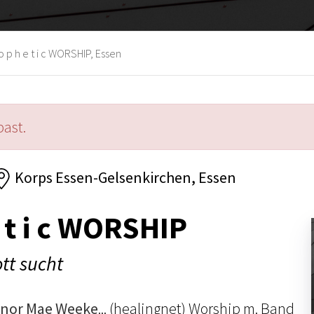
o p h e t i c WORSHIP, Essen
past.
Korps Essen-Gelsenkirchen, Essen
e t i c WORSHIP
ott sucht
linor Mae Weeke
... (healingnet) Worship m. Band