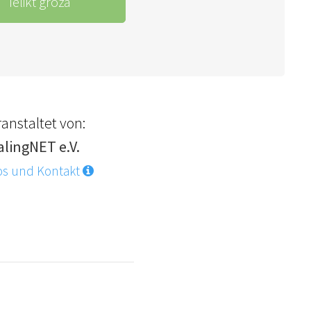
Ielikt grozā
anstaltet von:
alingNET e.V.
os und Kontakt