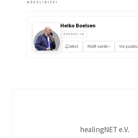
MĀKSLINIEKI
Heiko Boelsen
REDNER/-IN
Sekot
Rādīt vairāk
Visi pasāk
healingNET e.V.