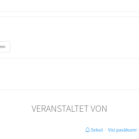
umi
VERANSTALTET VON
Sekot
·
Visi pasākumi