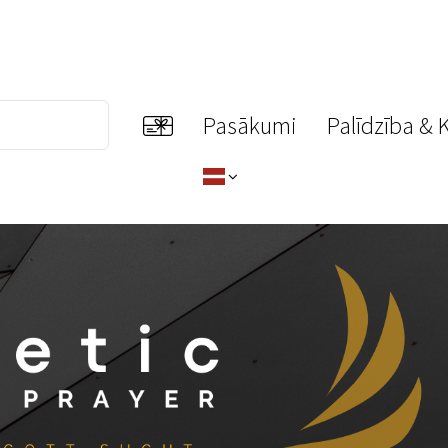
Pasākumi
Palīdzība & 