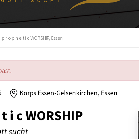
p r o p h e t i c WORSHIP, Essen
past.
5
Korps Essen-Gelsenkirchen, Essen
e t i c WORSHIP
ott sucht