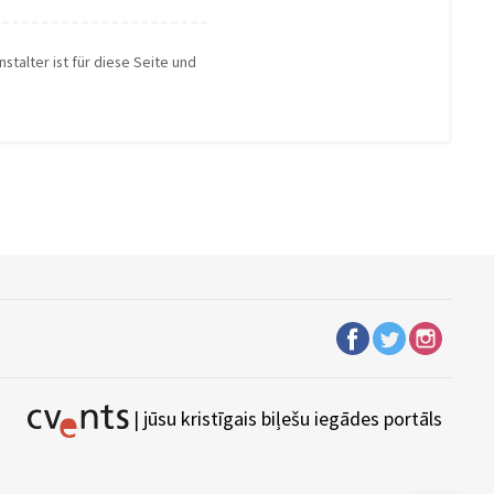
stalter ist für diese Seite und
| jūsu kristīgais biļešu iegādes portāls