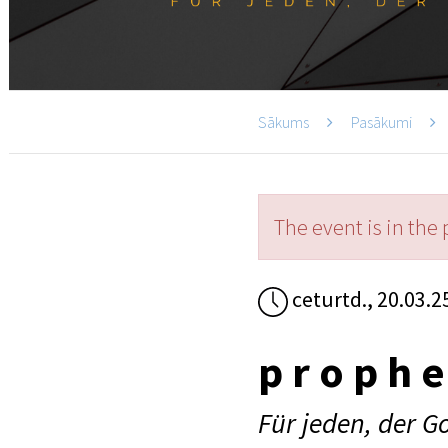
Sākums
Pasākumi
The event is in the 
ceturtd., 20.03.2
p r o p h 
Für jeden, der G