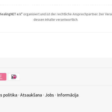
"healingNET e.V."
organisiert und ist der rechtliche Ansprechpartner. Der Veran
dessen Inhalte verantwortlich.
s politika
·
Atsaukšana
·
Jobs
·
Informācija