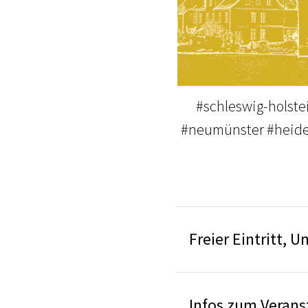
#schleswig-holste
#neumünster #heide 
Freier Eintritt,
Infos zum Veranst