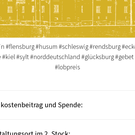
in #flensburg #husum #schleswig #rendsburg #ec
#kiel #sylt #norddeutschland #glücksburg #gebe
#lobpreis
 Unkostenbeitrag und Spende:
altungsort im 2. Stock: