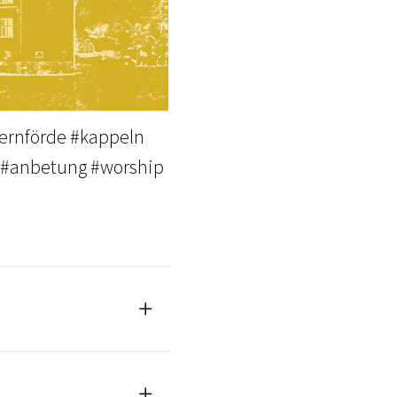
kernförde #kappeln
t #anbetung #worship