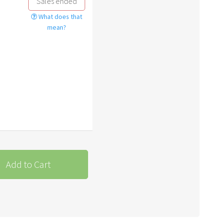
Sales ended
What does that
mean?
Add to Cart