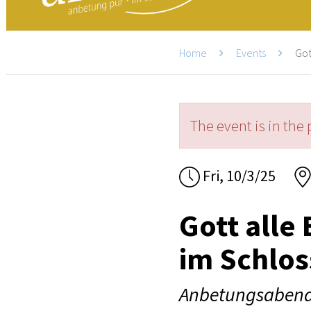
Home
Events
Got
The event is in the 
Fri, 10/3/25
Gott alle
im Schlos
Anbetungsabend 