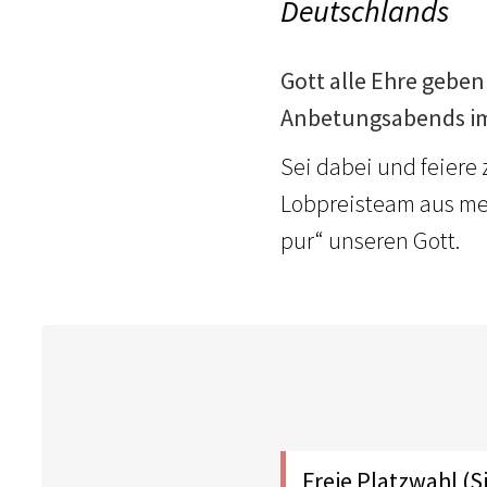
Deutschlands
Gott alle Ehre geben 
Anbetungsabends im
Sei dabei und feier
Lobpreisteam aus m
pur“ unseren Gott.
Freie Platzwahl (S