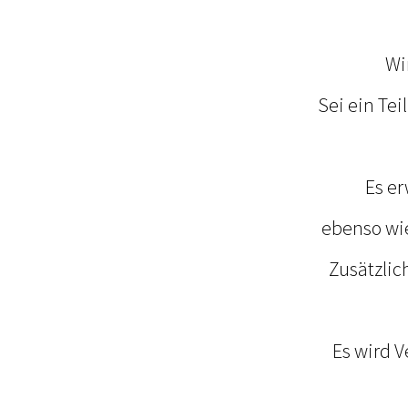
Wi
Sei ein Tei
Es e
ebenso wie
Zusätzlic
Es wird 