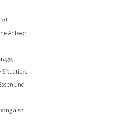
in!
ohne Antwort
räge,
 Situation.
 Essen und
ring also