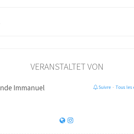
t
VERANSTALTET VON
inde Immanuel
Suivre
·
Tous les