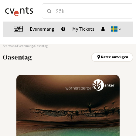
Evenemang
My Tickets
Startsida
Evenemang
Oasentag
Oasentag
Karte anzeigen