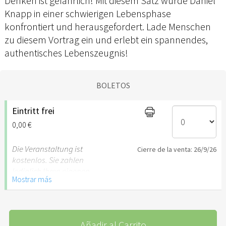
Denken ist gefährlich! Mit diesem Satz wurde Daniel
Knapp in einer schwierigen Lebensphase
konfrontiert und herausgefordert. Lade Menschen
zu diesem Vortrag ein und erlebt ein spannendes,
authentisches Lebenszeugnis!
BOLETOS
Eintritt frei
0,00 €
Die Veranstaltung ist
Cierre de la venta: 26/9/26
kostenlos. Sie zahlen
lediglich Ihren eigenen
Mostrar más
Verzehr im Restaurant.
Anmeldung auch über
Homepage, kurze Mail,
hier
möglich.
Añadir al Carrito