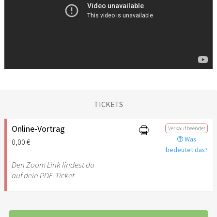
TICKETS
Online-Vortrag
Verkauf beendet
Was
0,00 €
bedeutet das?
Den Zoom Link findest du
auf dein PDF-Ticket