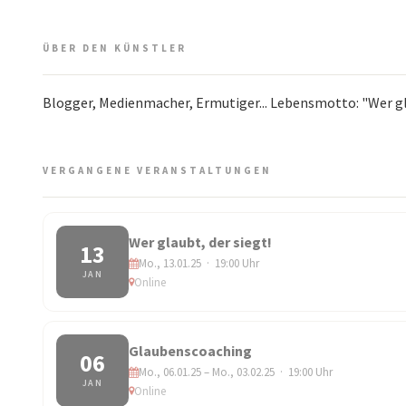
ÜBER DEN KÜNSTLER
Blogger, Medienmacher, Ermutiger... Lebensmotto: "Wer gla
VERGANGENE VERANSTALTUNGEN
Wer glaubt, der siegt!
13
Mo., 13.01.25 · 19:00 Uhr
JAN
Online
Glaubenscoaching
06
Mo., 06.01.25 – Mo., 03.02.25 · 19:00 Uhr
JAN
Online