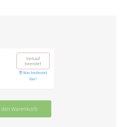
Verkauf
beendet
Was bedeutet
das?
n den Warenkorb