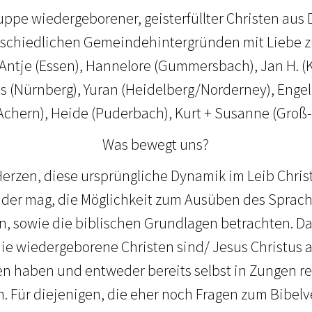
uppe wiedergeborener, geisterfüllter Christen au
rschiedlichen Gemeindehintergründen mit Liebe z
 Antje (Essen), Hannelore (Gummersbach), Jan H. (K
as (Nürnberg), Yuran (Heidelberg/Norderney), Enge
chern), Heide (Puderbach), Kurt + Susanne (Groß
Was bewegt uns?
erzen, diese ursprüngliche Dynamik im Leib Christ
 der mag, die Möglichkeit zum Ausüben des Sprac
, sowie die biblischen Grundlagen betrachten. D
 die wiedergeborene Christen sind/ Jesus Christus 
 haben und entweder bereits selbst in Zungen re
. Für diejenigen, die eher noch Fragen zum Bibelv