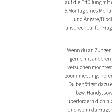
auf die Erfüllung mi
5.Montag eines Monat
und Ängste/Block
ansprechbar für Fra
Wenn du an Zungenre
gerne mit anderen 
versuchen möchtest,
zoom-meetings herein
Du benötigst dazu e
bzw. Handy, sowi
überfordern dich ni
Und wenn du Fragen 