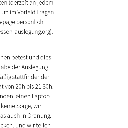
ten (derzeit an jedem
 um im Vorfeld Fragen
mepage persönlich
ssen-auslegung.org).
chen betest und dies
 Gabe der Auslegung
mäßig stattfindenden
t von 20h bis 21.30h.
senden, einen Laptop
 keine Sorge, wir
das auch in Ordnung.
cken, und wir teilen