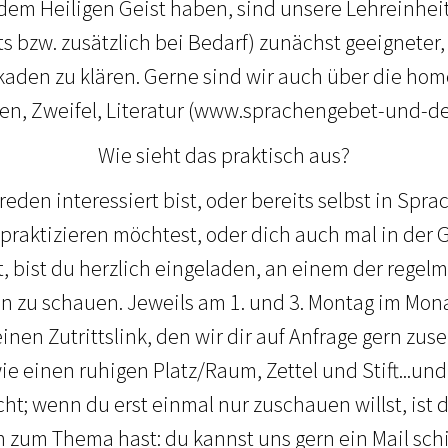
t dem Heiligen Geist haben, sind unsere Lehreinhei
s bzw. zusätzlich bei Bedarf) zunächst geeigneter,
aden zu klären. Gerne sind wir auch über die ho
gen, Zweifel, Literatur (www.sprachengebet-und-de
Wie sieht das praktisch aus?
den interessiert bist, oder bereits selbst in Spra
praktizieren möchtest, oder dich auch mal in der
 bist du herzlich eingeladen, an einem der regel
 zu schauen. Jeweils am 1. und 3. Montag im Mona
inen Zutrittslink, den wir dir auf Anfrage gern zu
e einen ruhigen Platz/Raum, Zettel und Stift...und
cht; wenn du erst einmal nur zuschauen willst, ist 
zum Thema hast: du kannst uns gern ein Mail schi