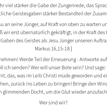
r viel stärker die Gabe der Zungenrede, das Spr
liche Geistesgaben stärker Bestandteil der Zusa
u an seine Jünger, auf Kraft von oben zu warten un
ß wir erst übernatürlich gekräftigt, in der Kraft de
 Gaben des Geistes als Jesu Jünger unseren Auftrag 
Markus 16,15-18 ]
 nehmen! Werde Teil der Erneuerung - Antworte auf
oll ich senden? Wer will unser Bote sein? Und sage: 
f mit, das, was im Leib Christi müde geworden und e
ehen, zurück ins Leben zu bringen! Bringe den Win
 glimmenden Docht, um die Glut wieder anzufac
Wer sind wir?