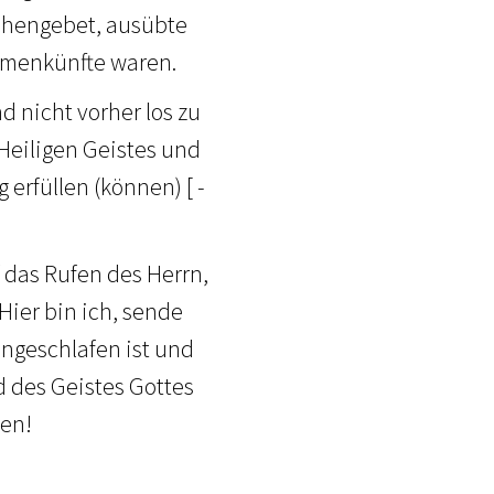
achengebet, ausübte
mmenkünfte waren.
d nicht vorher los zu
s Heiligen Geistes und
erfüllen (können) [ -
 das Rufen des Herrn,
Hier bin ich, sende
ingeschlafen ist und
d des Geistes Gottes
hen!