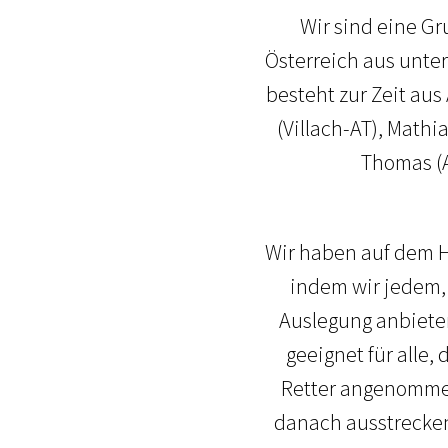
Wir sind eine Gr
Österreich aus unte
besteht zur Zeit aus
(Villach-AT), Mathi
Thomas (A
Wir haben auf dem H
indem wir jedem,
Auslegung anbieten
geeignet für alle,
Retter angenommen
danach ausstrecken