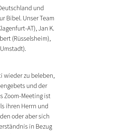
s Deutschland und
ur Bibel. Unser Team
lagenfurt-AT), Jan K.
lbert (Rüsselsheim),
-Umstadt).
i wieder zu beleben,
hengebets und der
as Zoom-Meeting ist
als ihren Herrn und
den oder aber sich
erständnis in Bezug