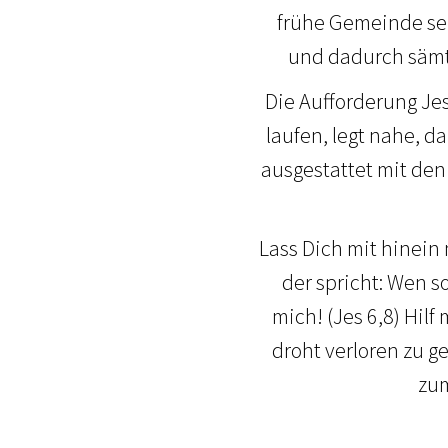
frühe Gemeinde seh
und dadurch sämt
Die Aufforderung Jes
laufen, legt nahe, da
ausgestattet mit den
Lass Dich mit hinein
der spricht: Wen s
mich! (Jes 6,8) Hil
droht verloren zu g
zum