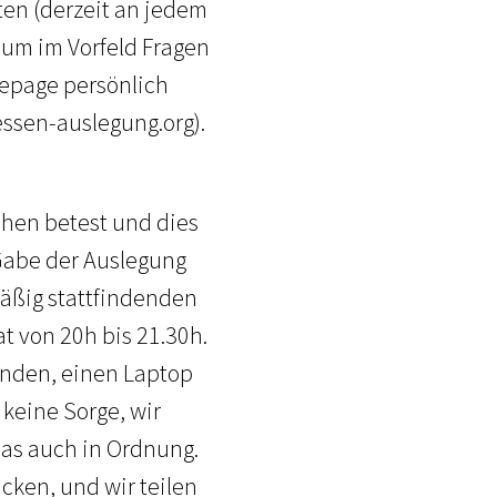
ten (derzeit an jedem
 um im Vorfeld Fragen
mepage persönlich
ssen-auslegung.org).
chen betest und dies
 Gabe der Auslegung
mäßig stattfindenden
t von 20h bis 21.30h.
senden, einen Laptop
 keine Sorge, wir
das auch in Ordnung.
cken, und wir teilen