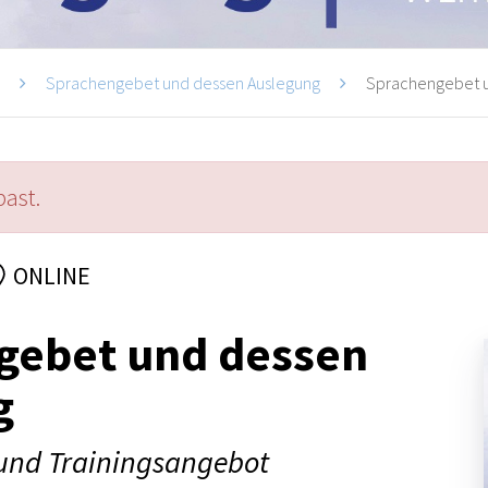
i
Sprachengebet und dessen Auslegung
Sprachengebet u
past.
ONLINE
gebet und dessen
g
und Trainingsangebot