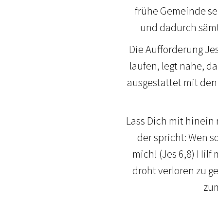
frühe Gemeinde seh
und dadurch sämt
Die Aufforderung Jes
laufen, legt nahe, da
ausgestattet mit den
Lass Dich mit hinein
der spricht: Wen s
mich! (Jes 6,8) Hil
droht verloren zu g
zum