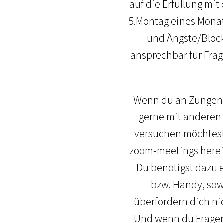
auf die Erfüllung mi
5.Montag eines Monat
und Ängste/Block
ansprechbar für Fra
Wenn du an Zungenre
gerne mit anderen 
versuchen möchtest,
zoom-meetings herein
Du benötigst dazu e
bzw. Handy, sowi
überfordern dich ni
Und wenn du Fragen 