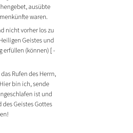
achengebet, ausübte
mmenkünfte waren.
d nicht vorher los zu
s Heiligen Geistes und
erfüllen (können) [ -
 das Rufen des Herrn,
Hier bin ich, sende
ingeschlafen ist und
d des Geistes Gottes
hen!