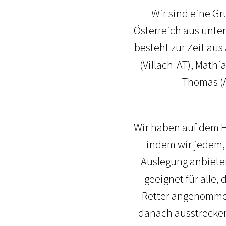
Wir sind eine Gr
Österreich aus unte
besteht zur Zeit aus
(Villach-AT), Mathi
Thomas (A
Wir haben auf dem H
indem wir jedem,
Auslegung anbieten
geeignet für alle,
Retter angenommen
danach ausstrecken