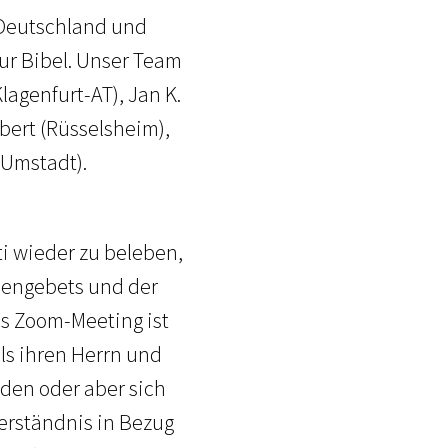
s Deutschland und
ur Bibel. Unser Team
lagenfurt-AT), Jan K.
lbert (Rüsselsheim),
-Umstadt).
i wieder zu beleben,
hengebets und der
as Zoom-Meeting ist
als ihren Herrn und
den oder aber sich
erständnis in Bezug