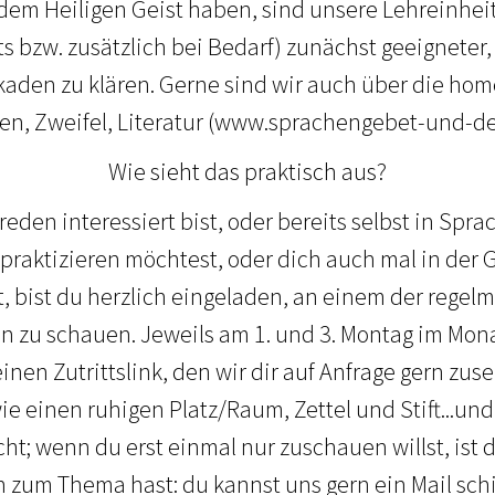
t dem Heiligen Geist haben, sind unsere Lehreinhei
s bzw. zusätzlich bei Bedarf) zunächst geeigneter,
aden zu klären. Gerne sind wir auch über die ho
gen, Zweifel, Literatur (www.sprachengebet-und-de
Wie sieht das praktisch aus?
den interessiert bist, oder bereits selbst in Spra
praktizieren möchtest, oder dich auch mal in der
 bist du herzlich eingeladen, an einem der regel
 zu schauen. Jeweils am 1. und 3. Montag im Mona
inen Zutrittslink, den wir dir auf Anfrage gern zu
e einen ruhigen Platz/Raum, Zettel und Stift...und
cht; wenn du erst einmal nur zuschauen willst, ist 
zum Thema hast: du kannst uns gern ein Mail schi