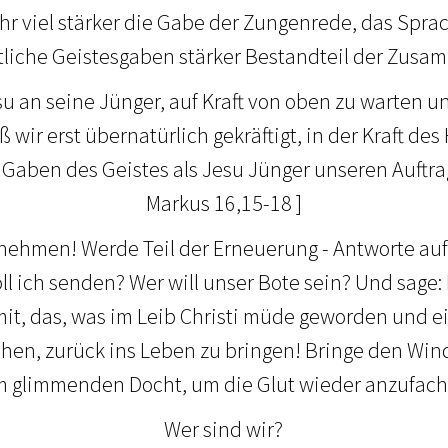
r viel stärker die Gabe der Zungenrede, das Spr
liche Geistesgaben stärker Bestandteil der Zusa
u an seine Jünger, auf Kraft von oben zu warten un
ß wir erst übernatürlich gekräftigt, in der Kraft de
 Gaben des Geistes als Jesu Jünger unseren Auftrag 
Markus 16,15-18 ]
 nehmen! Werde Teil der Erneuerung - Antworte auf
oll ich senden? Wer will unser Bote sein? Und sage: 
f mit, das, was im Leib Christi müde geworden und e
ehen, zurück ins Leben zu bringen! Bringe den Win
 glimmenden Docht, um die Glut wieder anzufac
Wer sind wir?