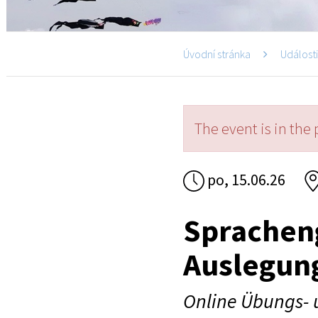
Úvodní stránka
Událost
The event is in the 
po, 15.06.26
Sprachen
Auslegun
Online Übungs- 