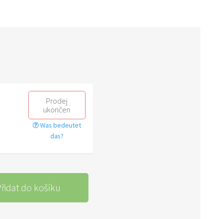
Prodej
ukončen
Was bedeutet
das?
řidat do košíku