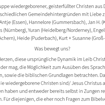
uppe wiedergeborener, geisterfüllter Christen au
rschiedlichen Gemeindehintergründen mit Liebe z
 Antje (Essen), Hannelore (Gummersbach), Jan H. (K
as (Nürnberg), Yuran (Heidelberg/Norderney), Enge
chern), Heide (Puderbach), Kurt + Susanne (Groß
Was bewegt uns?
erzen, diese ursprüngliche Dynamik im Leib Christ
 der mag, die Möglichkeit zum Ausüben des Sprac
, sowie die biblischen Grundlagen betrachten. D
 die wiedergeborene Christen sind/ Jesus Christus 
 haben und entweder bereits selbst in Zungen re
. Für diejenigen, die eher noch Fragen zum Bibelv