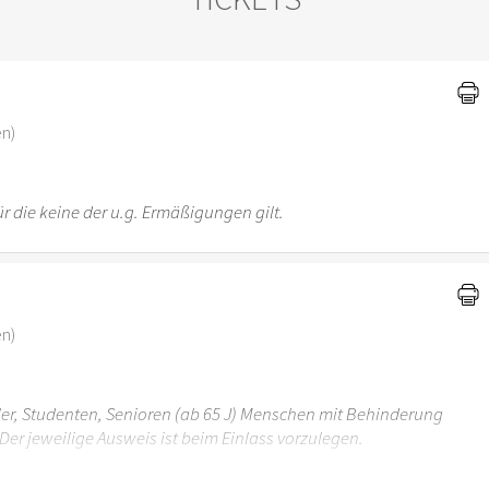
)
en)
r die keine der u.g. Ermäßigungen gilt.
en)
üler, Studenten, Senioren (ab 65 J) Menschen mit Behinderung
Der jeweilige Ausweis ist beim Einlass vorzulegen.
r 6 Jahren ist der Ostergarten Stuttgart nicht