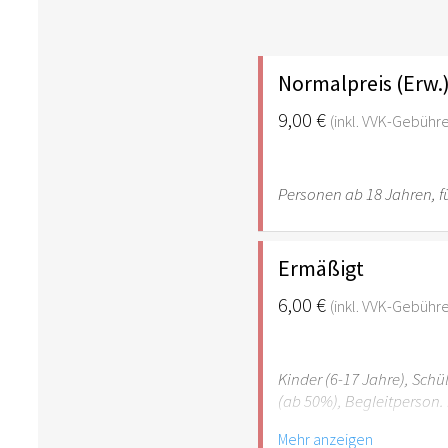
Normalpreis (Erw.
9,00 €
(inkl. VVK-Gebühr
Personen ab 18 Jahren, fü
Ermäßigt
6,00 €
(inkl. VVK-Gebühr
Kinder (6-17 Jahre), Sch
(ab 50%), Begleitperson. 
Mehr anzeigen
Hinweis: Für Kinder unte