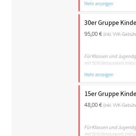
Mehr anzeigen
empfehlenswert.
30er Gruppe Kinde
95,00 €
(inkl. VVK-Gebüh
Für Klassen und Jugendgr
mit Schülerausweis inklu
Mehr anzeigen
Hinweis: Für Kinder unte
empfehlenswert.
15er Gruppe Kinde
48,00 €
(inkl. VVK-Gebüh
Für Klassen und Jugendgr
mit Schülerausweis inklu