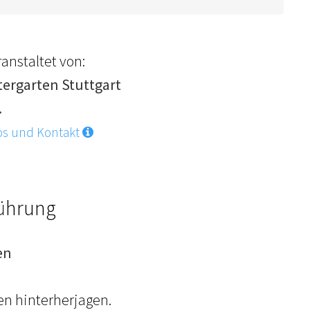
anstaltet von:
tergarten Stuttgart
.
os und Kontakt
Führung
en
en hinterherjagen.