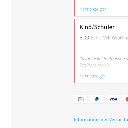
Mehr anzeigen
Hinweis: Für Kinder unte
empfehlenswert.
Kind/Schüler
6,00 €
(inkl. VVK-Gebühr
Zusatzticket für Klassen
Schülerausweis.
Mehr anzeigen
Hinweis: Für Kinder unte
empfehlenswert.
Informationen zu Versand 