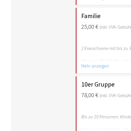
empfehlenswert.
Familie
25,00 €
(inkl. VVK-Gebüh
2 Erwachsene mit bis zu 3
Hinweis: Für Kinder unte
Mehr anzeigen
empfehlenswert.
10er Gruppe
78,00 €
(inkl. VVK-Gebüh
Bis zu 10 Personen: Kind
Hinweis: Für Kinder unte