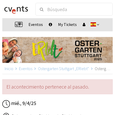
Eventos
My Tickets
Inicio
Eventos
Ostergarten Stuttgart „ERlebt“
Ostergarten Stuttgart „ERlebt“ - 19:20 Uhr Führung, Stuttgart
El acontecimiento pertenece al pasado.
mié., 9/4/25