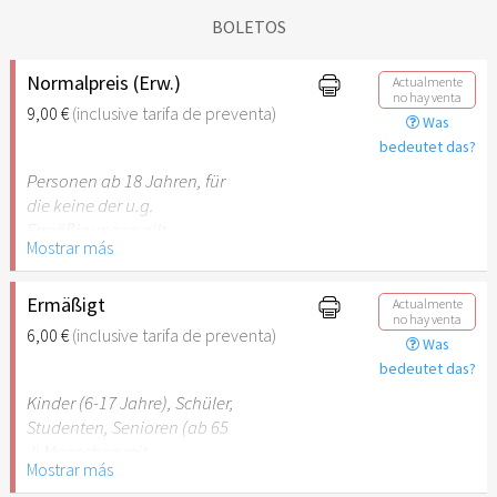
BOLETOS
Normalpreis (Erw.)
Actualmente
no hay venta
9,00 €
(inclusive tarifa de preventa)
Was
bedeutet das?
Personen ab 18 Jahren, für
die keine der u.g.
Ermäßigungen gilt.
Mostrar más
Ermäßigt
Actualmente
no hay venta
6,00 €
(inclusive tarifa de preventa)
Was
bedeutet das?
Kinder (6-17 Jahre), Schüler,
Studenten, Senioren (ab 65
J) Menschen mit
Mostrar más
Behinderung (ab 50%),