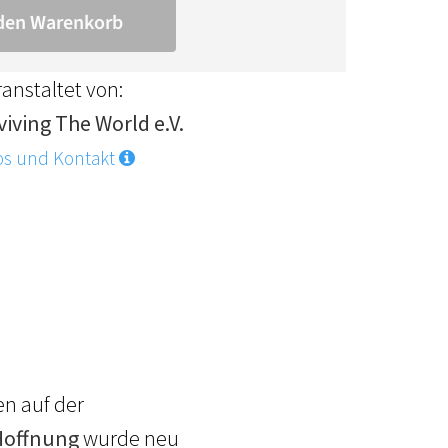
anstaltet von:
viving The World e.V.
os und Kontakt
n auf der
Hoffnung
wurde neu