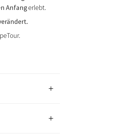
n Anfang
erlebt.
erändert.
opeTour.