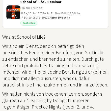
School of Life - Seminar
Hin zur Freiheit
📅 Sa, 20. Jun 2026 – Sa, 21. Nov 2026 · 18:30 Uhr
📍 School of Life · 59229
Ahlen (Westf.)
20
Kostenlos
JUN
Was ist School of Life?
Wir sind ein Dienst, der dich befähigt, dein
persönliches Feuer deiner Berufung von Gott in dir
zu entfachen und brennend zu halten. Durch gute
Lehre und praktisches Training und Umsetzung
möchten wir dir helfen, deine Berufung zu erkennen
und dich mit allem ausrüsten, was du dafür
brauchst, in sie hineinzukommen und in ihr zu leben.
Wir halten nichts von trockenem Lernen, sondern
glauben an "Learning by Doing". In unseren
regelmäßigen Practice Nights (jeden 2. und 4.