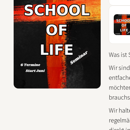
JUN
20
JUN
Was ist 
Wir sind
entfach
möchten
brauchst
Wir hal
regelmä