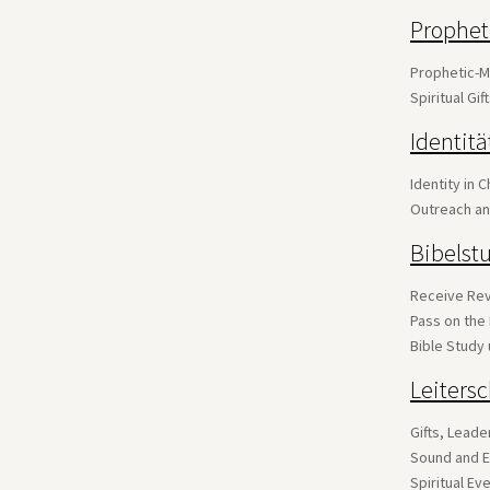
Prophet
Prophetic-Mi
Spiritual Gi
Identitä
Identity in C
Outreach an
Bibelst
Receive Re
Pass on the
Bible Study 
Leiters
Gifts, Lead
Sound and E
Spiritual Ev