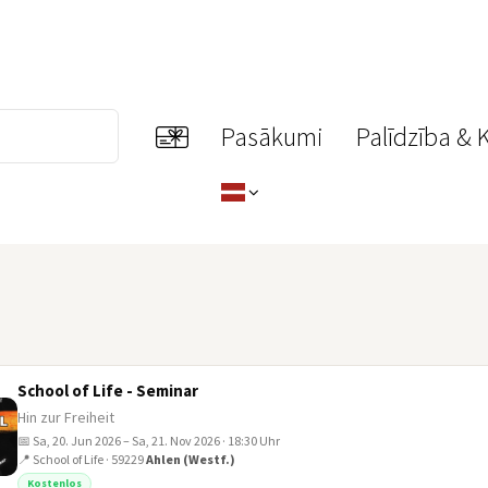
Pasākumi
Palīdzība & 
School of Life - Seminar
Hin zur Freiheit
📅 Sa, 20. Jun 2026 – Sa, 21. Nov 2026 · 18:30 Uhr
📍 School of Life · 59229
Ahlen (Westf.)
Kostenlos