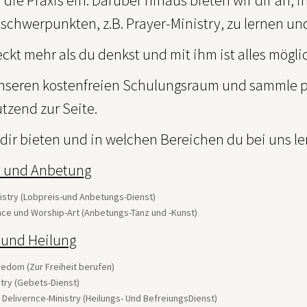
n die Praxis ein. Darüber hinaus bieten wir dir an
chwerpunkten, z.B. Prayer-Ministry, zu lernen und
teckt mehr als du denkst und mit ihm ist alles mögli
nseren kostenfreien Schulungsraum und sammle pr
tzend zur Seite.
 dir bieten und in welchen Bereichen du bei uns l
 und Anbetung
istry (Lobpreis-und Anbetungs-Dienst)
ce und Worship-Art (Anbetungs-Tanz und -Kunst)
t und Heilung
eedom (Zur Freiheit berufen)
stry (Gebets-Dienst)
 Delivernce-Ministry (Heilungs- Und BefreiungsDienst)