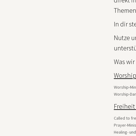
direkt i
Themens
In dir s
Nutze u
unterstü
Was wir
Worship
Worship-Min
Worship-Dan
Freihei
Called to fr
Prayer-Mini
Healing- und