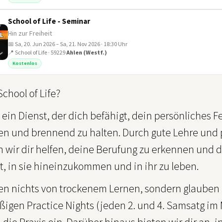
School of Life - Seminar
Hin zur Freiheit
📅 Sa, 20. Jun 2026 – Sa, 21. Nov 2026 · 18:30 Uhr
📍 School of Life · 59229
Ahlen (Westf.)
Kostenlos
School of Life?
 ein Dienst, der dich befähigt, dein persönliches F
en und brennend zu halten. Durch gute Lehre und
 wir dir helfen, deine Berufung zu erkennen und d
, in sie hineinzukommen und in ihr zu leben.
ten nichts von trockenem Lernen, sondern glauben 
ßigen Practice Nights (jeden 2. und 4. Samsatg im