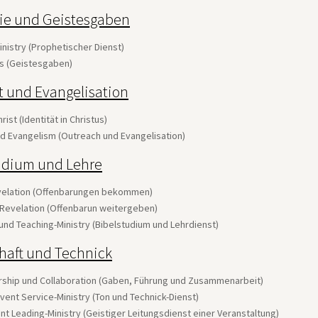
ie und Geistesgaben
nistry (Prophetischer Dienst)
fts (Geistesgaben)
t und Evangelisation
hrist (Identität in Christus)
d Evangelism (Outreach und Evangelisation)
udium und Lehre
velation (Offenbarungen bekommen)
 Revelation (Offenbarun weitergeben)
und Teaching-Ministry (Bibelstudium und Lehrdienst)
chaft und Technick
ership und Collaboration (Gaben, Führung und Zusammenarbeit)
vent Service-Ministry (Ton und Technick-Dienst)
ent Leading-Ministry (Geistiger Leitungsdienst einer Veranstaltung)