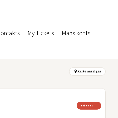
Kontakts
My Tickets
Mans konts
Karte anzeigen
BIĻETES →