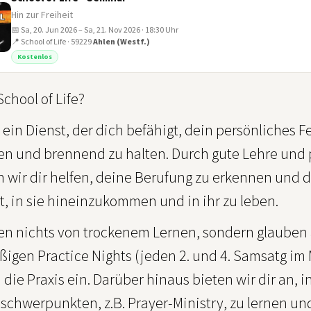
Hin zur Freiheit
📅 Sa, 20. Jun 2026 – Sa, 21. Nov 2026 · 18:30 Uhr
📍 School of Life · 59229
Ahlen (Westf.)
Kostenlos
School of Life?
 ein Dienst, der dich befähigt, dein persönliches F
en und brennend zu halten. Durch gute Lehre und
 wir dir helfen, deine Berufung zu erkennen und d
, in sie hineinzukommen und in ihr zu leben.
ten nichts von trockenem Lernen, sondern glauben 
ßigen Practice Nights (jeden 2. und 4. Samsatg im
n die Praxis ein. Darüber hinaus bieten wir dir an
chwerpunkten, z.B. Prayer-Ministry, zu lernen und