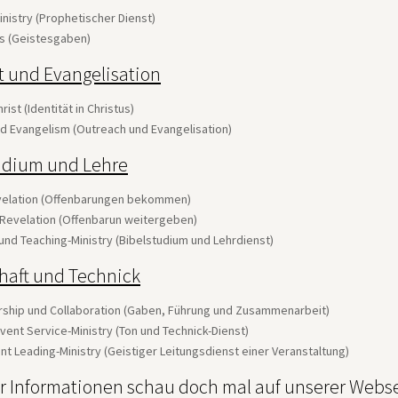
nistry (Prophetischer Dienst)
fts (Geistesgaben)
t und Evangelisation
hrist (Identität in Christus)
d Evangelism (Outreach und Evangelisation)
udium und Lehre
velation (Offenbarungen bekommen)
 Revelation (Offenbarun weitergeben)
und Teaching-Ministry (Bibelstudium und Lehrdienst)
chaft und Technick
ership und Collaboration (Gaben, Führung und Zusammenarbeit)
vent Service-Ministry (Ton und Technick-Dienst)
ent Leading-Ministry (Geistiger Leitungsdienst einer Veranstaltung)
r Informationen schau doch mal auf unserer Webse