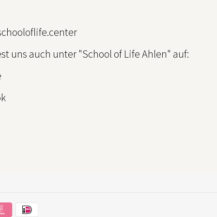
schooloflife.center
st uns auch unter "School of Life Ahlen" auf:
e
ok