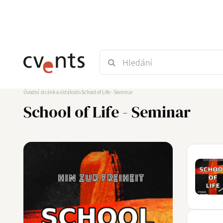
Úvodní stránka
Události
School of Life - Seminar
School of Life - Seminar
20
JUN