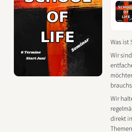
20
JUN
Was ist 
Wir sind
entfach
möchten
brauchst
Wir hal
regelmä
direkt i
Themens