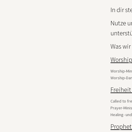
In dir s
Nutze u
unterstü
Was wir
Worship
Worship-Min
Worship-Dan
Freihei
Called to fr
Prayer-Mini
Healing- und
Prophet