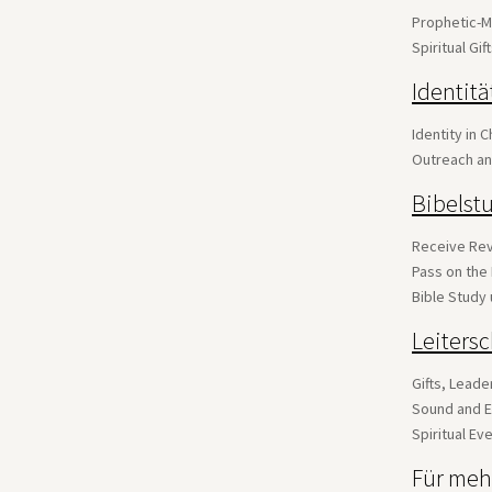
Prophetic-Mi
Spiritual Gi
Identitä
Identity in C
Outreach an
Bibelst
Receive Re
Pass on the
Bible Study 
Leiters
Gifts, Lead
Sound and E
Spiritual Ev
Für meh