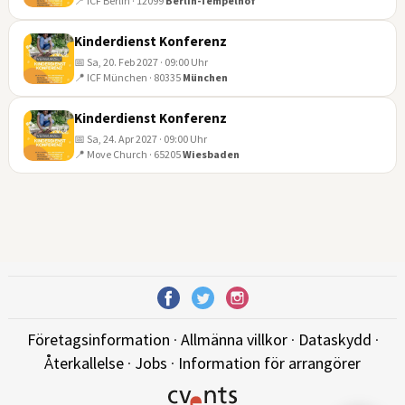
📍 ICF Berlin · 12099
Berlin-Tempelhof
14
NOV
Kinderdienst Konferenz
📅 Sa, 20. Feb 2027 · 09:00 Uhr
📍 ICF München · 80335
München
20
FEB
Kinderdienst Konferenz
📅 Sa, 24. Apr 2027 · 09:00 Uhr
📍 Move Church · 65205
Wiesbaden
24
APR
Företagsinformation
·
Allmänna villkor
·
Dataskydd
·
Återkallelse
·
Jobs
·
Information för arrangörer