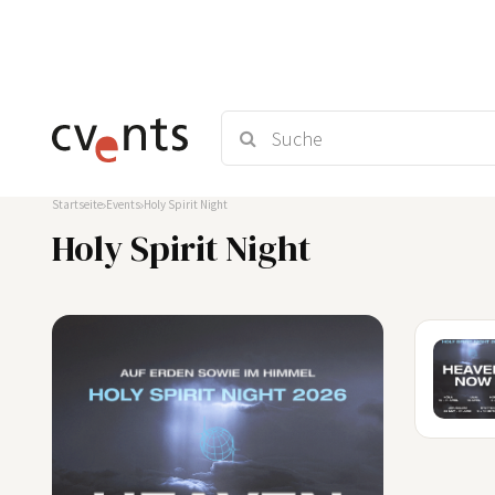
Startseite
Events
Holy Spirit Night
Holy Spirit Night
07
OKT