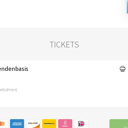
TICKETS
endenbasis
-Gebühren)
I