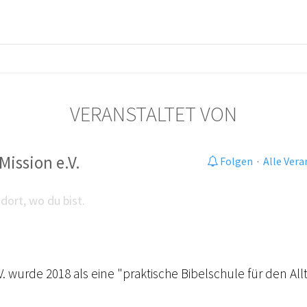
VERANSTALTET VON
Mission e.V.
Folgen
·
Alle Ver
dort, wo du bist.
.V. wurde 2018 als eine "praktische Bibelschule für den A