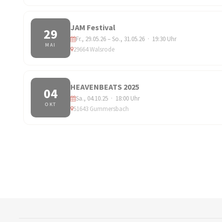
JAM Festival
29
Fr., 29.05.26 – So., 31.05.26 · 19:30 Uhr
MAI
29664 Walsrode
HEAVENBEATS 2025
04
Sa., 04.10.25 · 18:00 Uhr
OKT
51643 Gummersbach