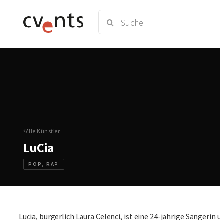
Alle Künstler
LuCia
POP, RAP
Lucia, bürgerlich Laura Celenci, ist eine 24-jährige Sängeri