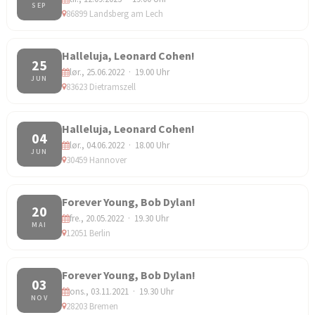
SEP
86899 Landsberg am Lech
Halleluja, Leonard Cohen!
25
lør., 25.06.2022 · 19.00 Uhr
JUN
83623 Dietramszell
Halleluja, Leonard Cohen!
04
lør., 04.06.2022 · 18.00 Uhr
JUN
30459 Hannover
Forever Young, Bob Dylan!
20
fre., 20.05.2022 · 19.30 Uhr
MAI
12051 Berlin
Forever Young, Bob Dylan!
03
ons., 03.11.2021 · 19.30 Uhr
NOV
28203 Bremen