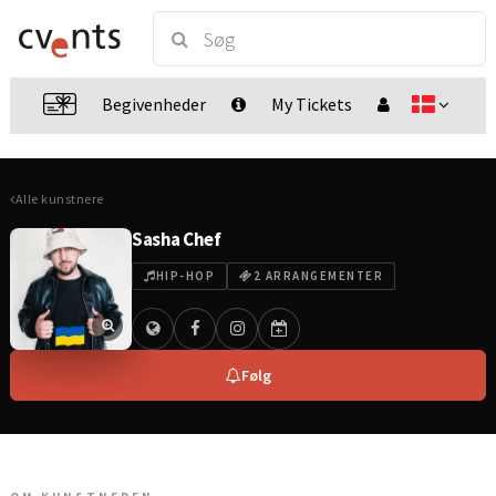
Begivenheder
My Tickets
Alle kunstnere
Sasha Chef
HIP-HOP
2 ARRANGEMENTER
Følg