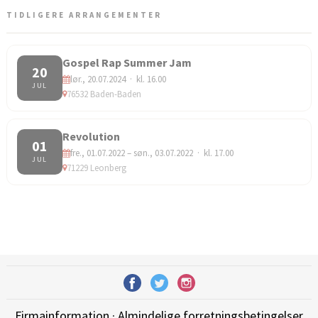
TIDLIGERE ARRANGEMENTER
Gospel Rap Summer Jam
20
lør., 20.07.2024 · kl. 16.00
JUL
76532 Baden-Baden
Revolution
01
fre., 01.07.2022 – søn., 03.07.2022 · kl. 17.00
JUL
71229 Leonberg
Firmainformation
·
Almindelige forretningsbetingelser