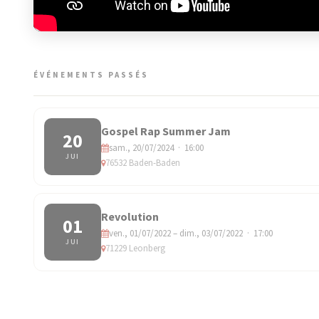
ÉVÉNEMENTS PASSÉS
Gospel Rap Summer Jam
20
sam., 20/07/2024 · 16:00
JUI
76532 Baden-Baden
Revolution
01
ven., 01/07/2022 – dim., 03/07/2022 · 17:00
JUI
71229 Leonberg