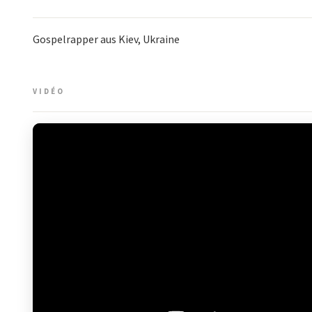
Gospelrapper aus Kiev, Ukraine
VIDÉO