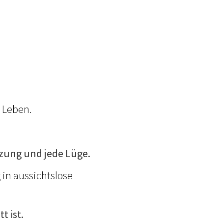
 Leben.
enzung und jede Lüge.
 in aussichtslose
t ist.