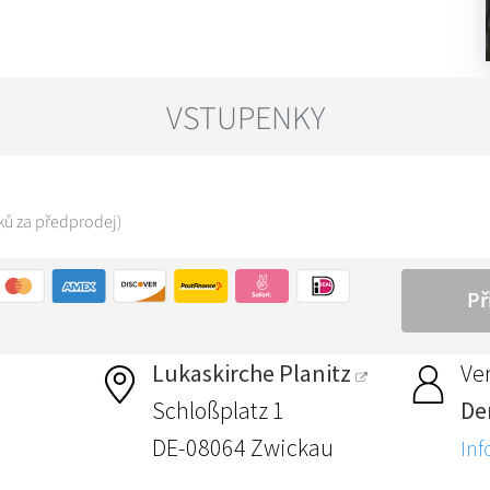
Lukaskirche Planitz
Ver
Schloßplatz 1
De
DE-08064 Zwickau
Inf