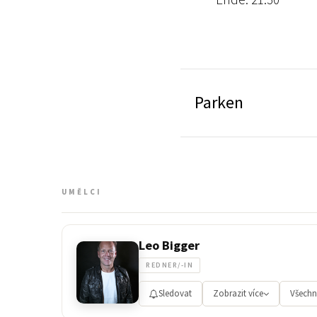
Parken
UMĚLCI
Leo Bigger
REDNER/-IN
Sledovat
Zobrazit více
Všechn