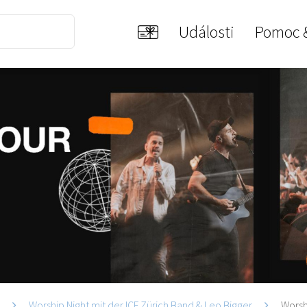
Události
Pomoc 
i
Worship Night mit der ICF Zürich Band & Leo Bigger
Worshi