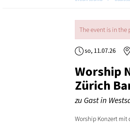
The event is in the 
so, 11.07.26
Worship N
Zürich Ba
zu Gast in West
Worship Konzert mit 