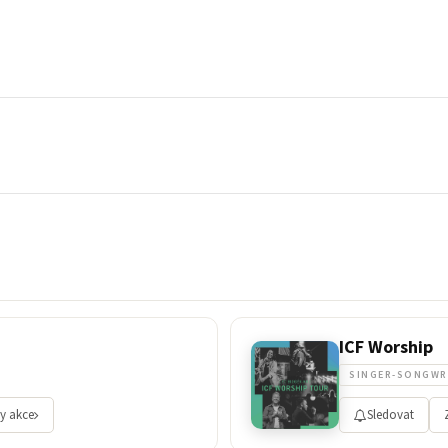
ICF Worship
SINGER-SONGWR
y akce
Sledovat