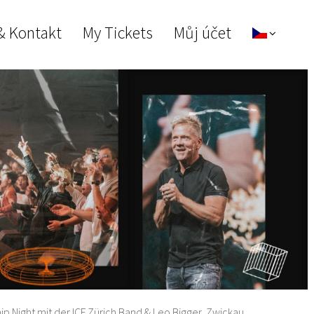
& Kontakt
My Tickets
Můj účet
p Night mit der ICF Zürich Band & Leo Bigger, Zwickau