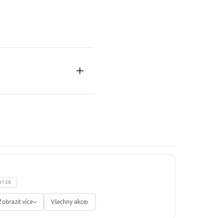
ITER
Zobrazit více
Všechny akce