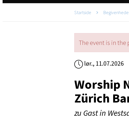
Startside
Begivenhede
The event is in the 
lør., 11.07.2026
Worship N
Zürich Ba
zu Gast in West