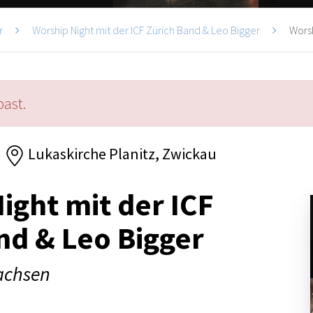
r
Worship Night mit der ICF Zürich Band & Leo Bigger
Worsh
past.
Lukaskirche Planitz, Zwickau
ight mit der ICF
nd & Leo Bigger
sachsen