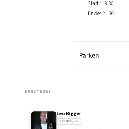
Start:: 19.30
Ende: 21.30
Parken
KUNSTNERE
Leo Bigger
REDNER/-IN