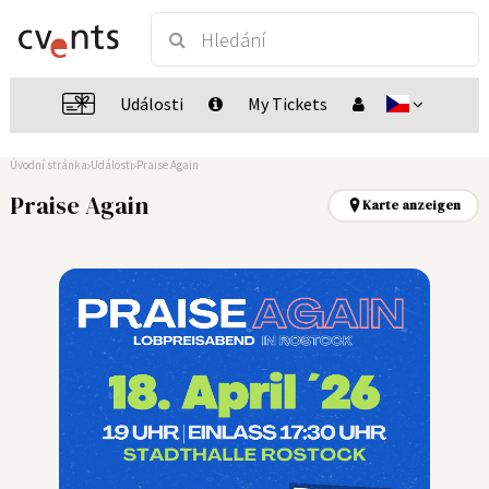
Události
My Tickets
Úvodní stránka
Události
Praise Again
Praise Again
Karte anzeigen