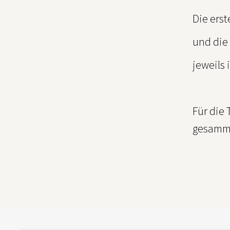
Die erst
und die
jeweils 
Für die 
gesamme