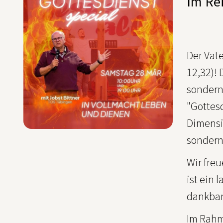
Im Re
Der Vat
12,32)!
sondern 
"Gottes
Dimensi
sondern 
Wir freu
ist ein 
dankbar
Im Rahm