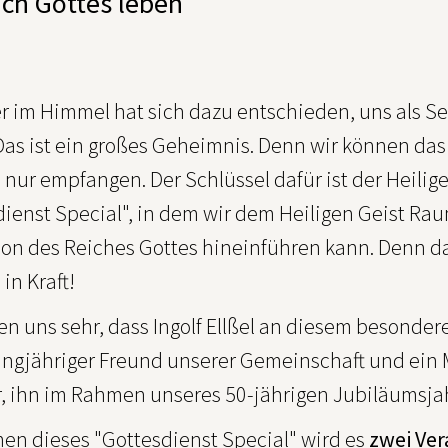
ich Gottes leben
er im Himmel hat sich dazu entschieden, uns als S
 Das ist ein großes Geheimnis. Denn wir können d
nur empfangen. Der Schlüssel dafür ist der Heilig
dienst Special", in dem wir dem Heiligen Geist Rau
on des Reiches Gottes hineinführen kann. Denn da
in Kraft!
en uns sehr, dass Ingolf Ellßel an diesem besonder
langjähriger Freund unserer Gemeinschaft und ein 
, ihn im Rahmen unseres 50-jährigen Jubiläumsjah
en dieses "Gottesdienst Special" wird es
zwei Ve