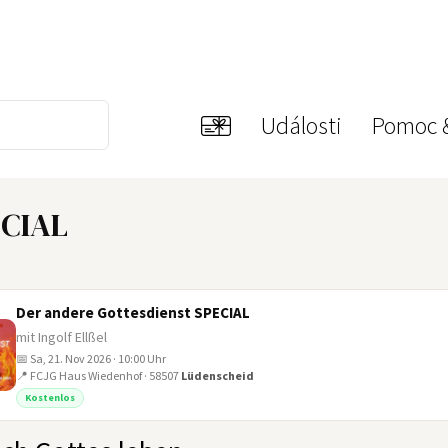
Události
Pomoc 
ECIAL
Der andere Gottesdienst SPECIAL
mit Ingolf Ellßel
📅 Sa, 21. Nov 2026 · 10:00 Uhr
📍 FCJG Haus Wiedenhof · 58507
Lüdenscheid
Kostenlos