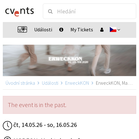
Události
My Tickets
Úvodní stránka
Události
ErweckKON
ErweckKON, Marktoberdorf
The event is in the past.
čt, 14.05.26 - so, 16.05.26