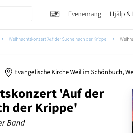
Evenemang
Hjälp &
Weihnachtskonzert 'Auf der Suche nach der Krippe'
Weihna
Evangelische Kirche Weil im Schönbuch, W
skonzert 'Auf der
h der Krippe'
er Band