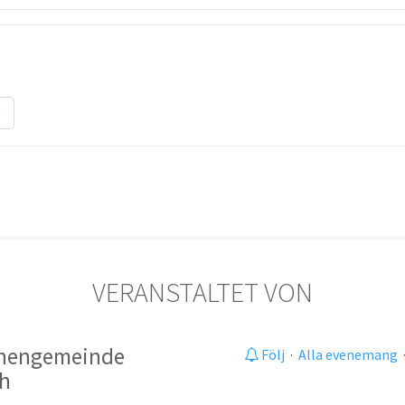
VERANSTALTET VON
chengemeinde
Följ
·
Alla evenemang
ch