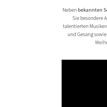
Neben
bekannten So
Sie besondere A
talentierten Musike
und Gesang sowie 
Weihn