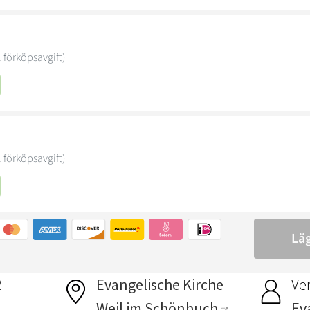
2
Evangelische Kirche
Ver
Weil im Schönbuch
Ev