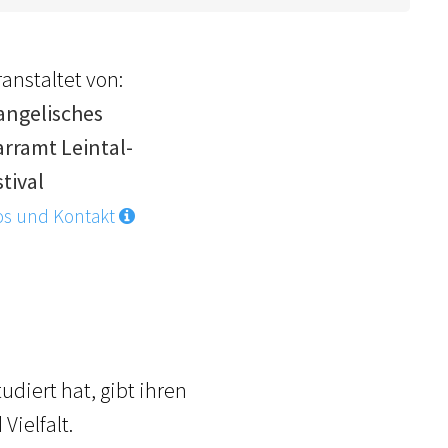
anstaltet von:
angelisches
arramt Leintal-
tival
os und Kontakt
udiert hat, gibt ihren
Vielfalt.