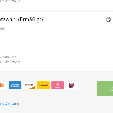
n + Weinbar)
Platzwahl (Ermäßigt)
ift)
Studenten
n + Weinbar)
L
und Zahlung