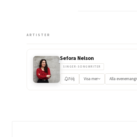
ARTISTER
Sefora Nelson
SINGER-SONGWRITER
Följ
Visa mer
Alla evenemang