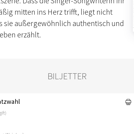
kszene. Dass die Singer-Songwriterin ihr
g mitten ins Herz trifft, liegt nicht
ss sie außergewöhnlich authentisch und
eben erzählt.
BILJETTER
latzwahl
ift)