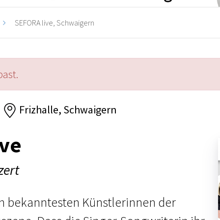
SEFORA live, Schwaigern
past.
Frizhalle, Schwaigern
ive
zert
en bekanntesten Künstlerinnen der