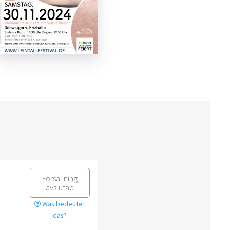
Försäljning
avslutad
Was bedeutet
das?