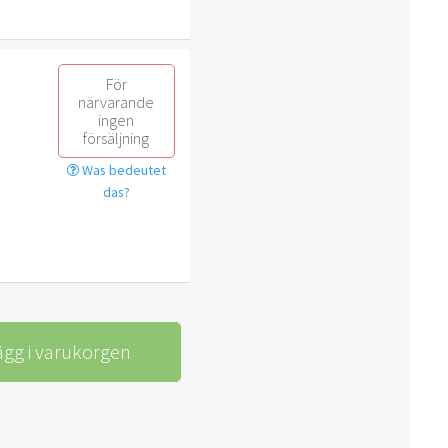
För
närvarande
ingen
försäljning
Was bedeutet
das?
ägg i varukorgen