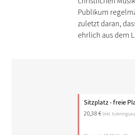
christlichen Musi
Publikum regelmäßi
zuletzt daran, da
ehrlich aus dem L
Sitzplatz - freie P
20,38 €
(inkl. bokningsavg