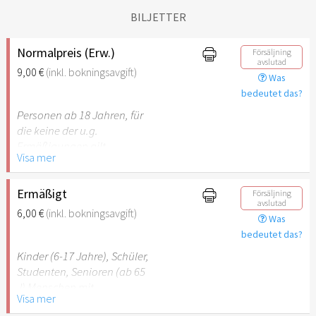
BILJETTER
Normalpreis (Erw.)
Försäljning
avslutad
9,00 €
(inkl. bokningsavgift)
Was
bedeutet das?
Personen ab 18 Jahren, für
die keine der u.g.
Ermäßigungen gilt.
Visa mer
Ermäßigt
Försäljning
avslutad
6,00 €
(inkl. bokningsavgift)
Was
bedeutet das?
Kinder (6-17 Jahre), Schüler,
Studenten, Senioren (ab 65
J) Menschen mit
Visa mer
Behinderung (ab 50%),