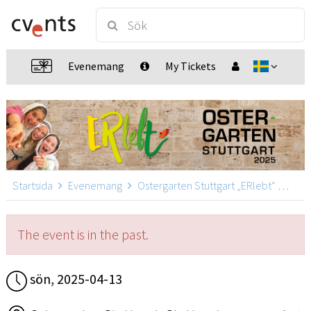
Evenemang
My Tickets
Startsida
Evenemang
Ostergarten Stuttgart „ERlebt“
Oste
The event is in the past.
sön, 2025-04-13