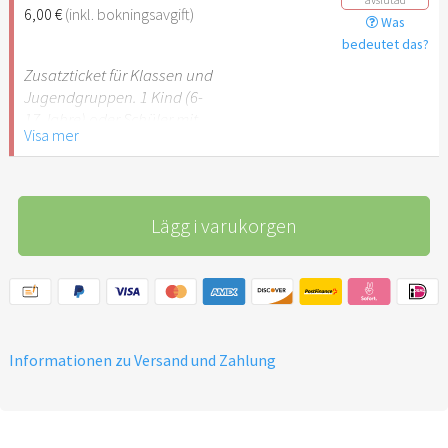
6,00 €
(inkl. bokningsavgift)
Was
Hinweis: Für Kinder unter 6
bedeutet das?
Jahren ist der Ostergarten
Stuttgart nicht
Zusatzticket für Klassen und
empfehlenswert.
Jugendgruppen. 1 Kind (6-
17 Jahre) oder Schüler mit
Visa mer
Schülerausweis.
Hinweis: Für Kinder unter 6
Jahren ist der Ostergarten
Lägg i varukorgen
Stuttgart nicht
empfehlenswert.
Informationen zu Versand und Zahlung