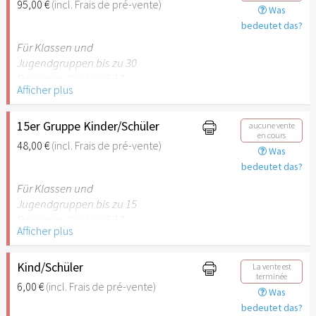
95,00 €
(incl. Frais de pré-vente)
Was
empfehlenswert.
bedeutet das?
Für Klassen und
Jugendgruppen bis zu 30
Personen. Kinder (6-17
Afficher plus
Jahre) oder Schüler mit
Schülerausweis inklusive
erwachsene Begleitperson.
15er Gruppe Kinder/Schüler
aucune vente
en cours
48,00 €
(incl. Frais de pré-vente)
Was
Hinweis: Für Kinder unter 6
bedeutet das?
Jahren ist der Ostergarten
Stuttgart nicht
Für Klassen und
empfehlenswert.
Jugendgruppen bis zu 15
Personen. Kinder (6-17
Afficher plus
Jahre) oder Schüler mit
Schülerausweis inklusive
erwachsene Begleitperson.
Kind/Schüler
La vente est
terminée
6,00 €
(incl. Frais de pré-vente)
Was
Hinweis: Für Kinder unter 6
bedeutet das?
Jahren ist der Ostergarten