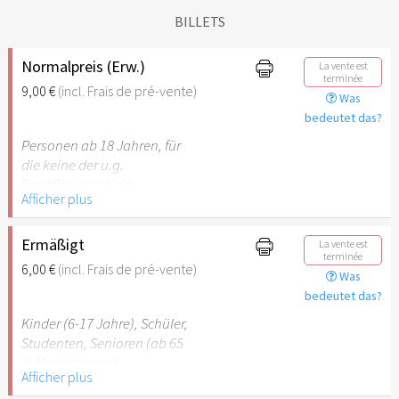
BILLETS
Normalpreis (Erw.)
La vente est
terminée
9,00 €
(incl. Frais de pré-vente)
Was
bedeutet das?
Personen ab 18 Jahren, für
die keine der u.g.
Ermäßigungen gilt.
Afficher plus
Ermäßigt
La vente est
terminée
6,00 €
(incl. Frais de pré-vente)
Was
bedeutet das?
Kinder (6-17 Jahre), Schüler,
Studenten, Senioren (ab 65
J) Menschen mit
Afficher plus
Behinderung (ab 50%),