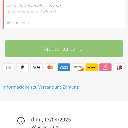
Stuttgart nicht
Zusatzticket für Klassen und
empfehlenswert.
Jugendgruppen. 1 Kind (6-
17 Jahre) oder Schüler mit
Afficher plus
Schülerausweis.
Hinweis: Für Kinder unter 6
Jahren ist der Ostergarten
Ajouter au panier
Stuttgart nicht
empfehlenswert.
Informationen zu Versand und Zahlung
dim., 13/04/2025
Réunion: 20:05