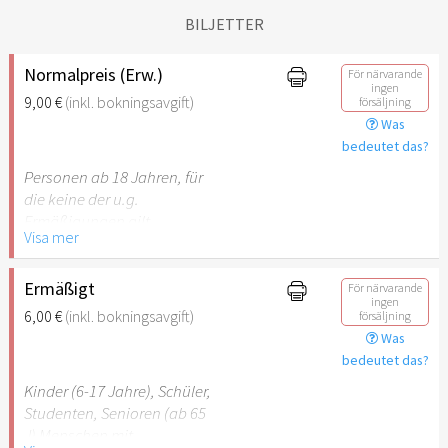
BILJETTER
Normalpreis (Erw.)
För närvarande
ingen
9,00 €
(inkl. bokningsavgift)
försäljning
Was
bedeutet das?
Personen ab 18 Jahren, für
die keine der u.g.
Ermäßigungen gilt.
Visa mer
Ermäßigt
För närvarande
ingen
6,00 €
(inkl. bokningsavgift)
försäljning
Was
bedeutet das?
Kinder (6-17 Jahre), Schüler,
Studenten, Senioren (ab 65
J) Menschen mit