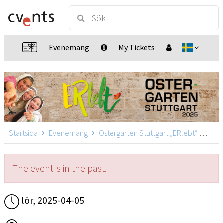
Evenemang
My Tickets
Startsida
Evenemang
Ostergarten Stuttgart „ERlebt“
Oste
The event is in the past.
lör, 2025-04-05