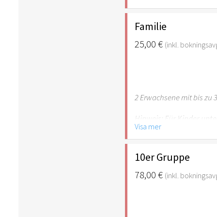
empfehlenswert.
Familie
25,00 €
(inkl. bokningsavg
2 Erwachsene mit bis zu 3
Hinweis: Für Kinder unte
Visa mer
empfehlenswert.
10er Gruppe
78,00 €
(inkl. bokningsavg