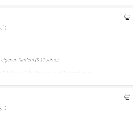
ift)
 eigenen Kindern (6-17 Jahre).
r 6 Jahren ist der Ostergarten Stuttgart nicht
ift)