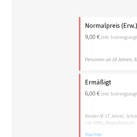
Normalpreis (Erw.
9,00 €
(inkl. bokningsavgif
Personen ab 18 Jahren, fü
Ermäßigt
6,00 €
(inkl. bokningsavgif
Kinder (6-17 Jahre), Sch
(ab 50%), Begleitperson. 
Visa mer
Hinweis: Für Kinder unte