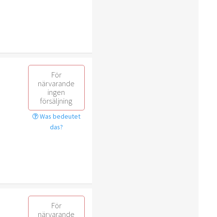
För
närvarande
ingen
försäljning
Was bedeutet
das?
För
närvarande