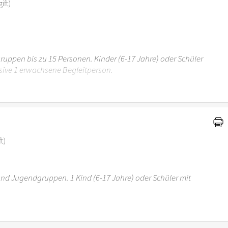
ift)
uppen bis zu 15 Personen. Kinder (6-17 Jahre) oder Schüler
sive 1 erwachsene Begleitperson.
r 6 Jahren ist der Ostergarten Stuttgart nicht
t)
 und Jugendgruppen. 1 Kind (6-17 Jahre) oder Schüler mit
r 6 Jahren ist der Ostergarten Stuttgart nicht