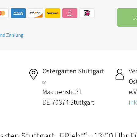
L
und Zahlung
Ostergarten Stuttgart
Ver
Os
Masurenstr. 31
e.V
DE-70374 Stuttgart
Inf
arten Stuttgart „ERlebt“ - 13:00 Uhr 