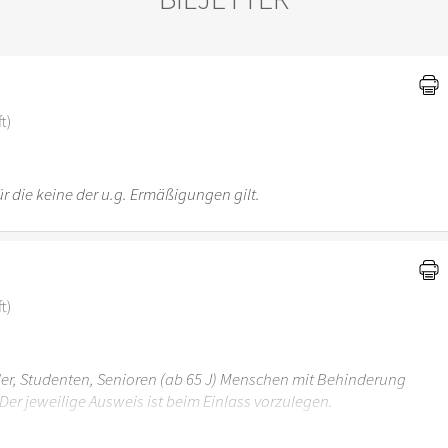
)
t)
r die keine der u.g. Ermäßigungen gilt.
t)
üler, Studenten, Senioren (ab 65 J) Menschen mit Behinderung
Der jeweilige Ausweis ist beim Einlass vorzulegen.
r 6 Jahren ist der Ostergarten Stuttgart nicht