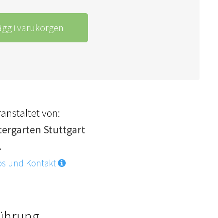
ägg i varukorgen
anstaltet von:
tergarten Stuttgart
.
os und Kontakt
Führung