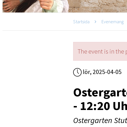
Startsida
Evenemang
The event is in the 
lör, 2025-04-05
Ostergart
- 12:20 U
Ostergarten Stut