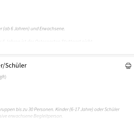
er (ab 6 Jahren) und Erwachsene.
r 6 Jahren ist der Ostergarten Stuttgart nicht
r/Schüler
ift)
uppen bis zu 30 Personen. Kinder (6-17 Jahre) oder Schüler
sive erwachsene Begleitperson.
r 6 Jahren ist der Ostergarten Stuttgart nicht