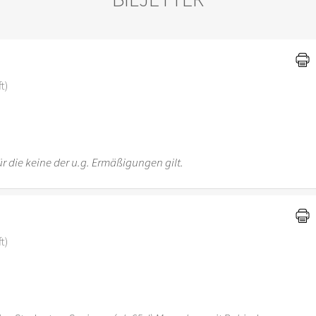
)
t)
r die keine der u.g. Ermäßigungen gilt.
t)