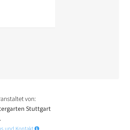
anstaltet von:
tergarten Stuttgart
.
os und Kontakt