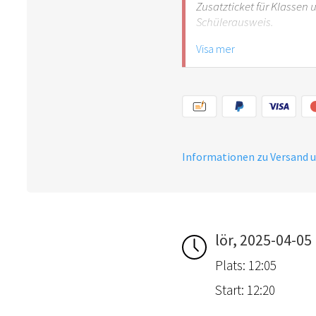
Zusatzticket für Klassen
Schülerausweis.
Visa mer
Hinweis: Für Kinder unte
empfehlenswert.
Informationen zu Versand 
lör, 2025-04-05
Plats: 12:05
Start: 12:20