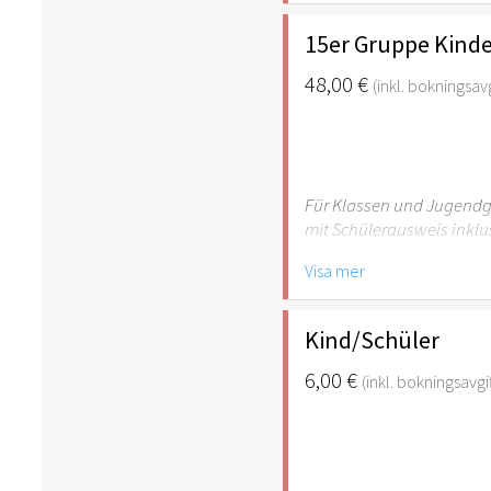
empfehlenswert.
15er Gruppe Kinde
48,00 €
(inkl. bokningsavg
Für Klassen und Jugendgr
mit Schülerausweis inklu
Visa mer
Hinweis: Für Kinder unte
empfehlenswert.
Kind/Schüler
6,00 €
(inkl. bokningsavgif