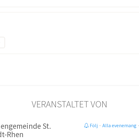
VERANSTALTET VON
chengemeinde St.
Följ
·
Alla evenemang
dt-Rhen