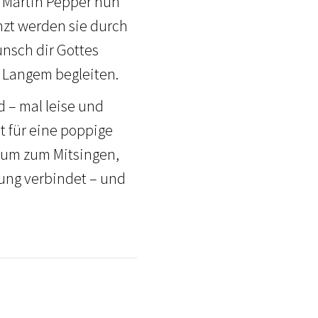
 Martin Pepper nun
nzt werden sie durch
ünsch dir Gottes
t Langem begleiten.
 – mal leise und
ht für eine poppige
Raum zum Mitsingen,
nung verbindet – und