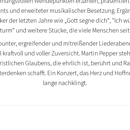
nungsvollen Wendepunkten erzählen, präsentiert
ts und erweiteter musikalischer Besetzung. Ergä
iker der letzten Jahre wie „Gott segne dich“, "Ich w
turm“ und weitere Stücke, die viele Menschen sei
 bunter, ergreifender und mitreißender Liederabend
kraftvoll und voller Zuversicht. Martin Pepper ste
istlichen Glaubens, die ehrlich ist, berührt und 
erdenken schafft. Ein Konzert, das Herz und Hoff
lange nachklingt.