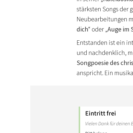
stärksten Songs der 
Neubearbeitungen mit
dich
“ oder „
Auge im 
Entstanden ist ein in
und nachdenklich, ma
Songpoesie des chri
anspricht. Ein musikal