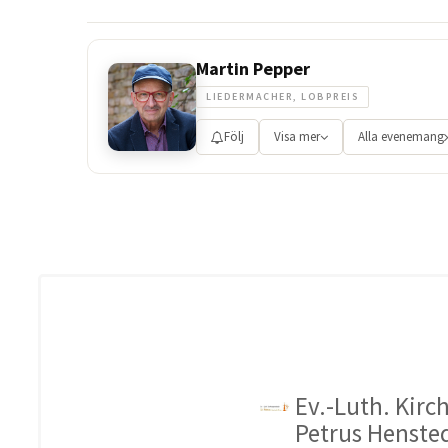
Martin Pepper
LIEDERMACHER, LOBPREIS
Följ
Visa mer
Alla evenemang
Ev.-Luth. Kir
Petrus Henste