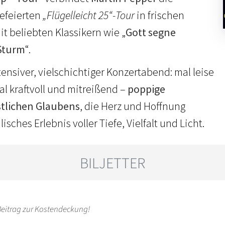
gefeierten
„Flügelleicht 25“-Tour
in frischen
 beliebten Klassikern wie „
Gott segne
Sturm
“.
tensiver, vielschichtiger Konzertabend: mal leise
l kraftvoll und mitreißend –
poppige
stlichen Glaubens
, die Herz und Hoffnung
isches Erlebnis voller Tiefe, Vielfalt und Licht.