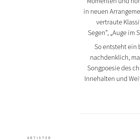
Momenten und hoff
in neuen Arrangemen
vertraute Klass
Segen", „Auge im S
So entsteht ein
nachdenklich, mal 
Songpoesie des chr
Innehalten und Weit
ARTISTER