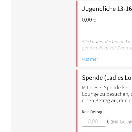
Jugendliche 13-16
0,00 €
Alle Ladies, die bis zur L
gehörst du dazu? Dann sc
Wir freuen uns auf dich!
Visa mer
Susanna Bigger & Team
Spende (Ladies L
Mit dieser Spende kann
Lounge zu besuchen, die
einen Betrag an, den 
Dein Betrag
€
(inkl. bokni