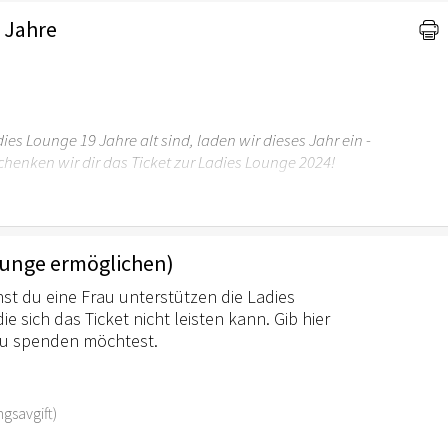
 Jahre
adies Lounge 19 Jahre alt sind, laden wir dieses Jahr ein -
henken wir dir das Ticket zur Ladies Lounge 2024!
ounge ermöglichen)
st du eine Frau unterstützen die Ladies
 sich das Ticket nicht leisten kann. Gib hier
du spenden möchtest.
ngsavgift)