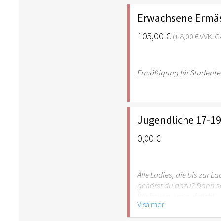
Erwachsene Ermäss
105,00 €
(+ 8,00 € VVK-
Ermäßigung für Studente
Jugendliche 17-19
0,00 €
Alle Ladies, die bis zur L
gehörst du dazu? Dann sc
Wir freuen uns auf dich!
Visa mer
Susanna Bigger & Team