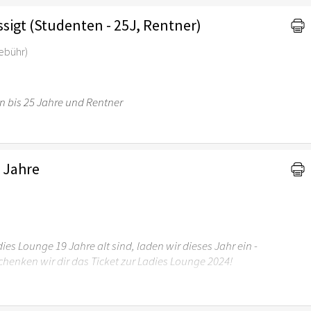
igt (Studenten - 25J, Rentner)
Gebühr)
n bis 25 Jahre und Rentner
 Jahre
adies Lounge 19 Jahre alt sind, laden wir dieses Jahr ein -
henken wir dir das Ticket zur Ladies Lounge 2024!