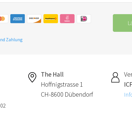
L
und Zahlung
The Hall
Ver
Hoffnigstrasse 1
IC
CH-8600 Dübendorf
Inf
-02