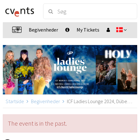
Begivenheder
My Tickets
Startside
Begivenheder
ICF Ladies Lounge 2024, Dübendorf
The event is in the past.