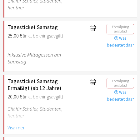
Gilt für Schüler, Studenten,
Rentner
Tagesticket Samstag
Försäljning
avslutad
25,00 €
(inkl. bokningsavgift)
Was
bedeutet das?
inklusive Mittagessen am
Samstag
Tagesticket Samstag
Försäljning
avslutad
Ermäßigt (ab 12 Jahre)
Was
20,00 €
(inkl. bokningsavgift)
bedeutet das?
Gilt für Schüler, Studenten,
Rentner
Visa mer
Inklusive Mittagessen am
Samstag