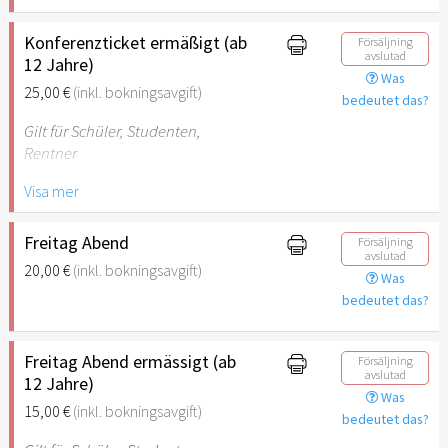
Konferenzticket ermäßigt (ab
Försäljning
avslutad
12 Jahre)
Was
25,00 €
(inkl. bokningsavgift)
bedeutet das?
Gilt für Schüler, Studenten,
Rentner
Visa mer
Inklusive Mittagessen am
Samstag
Freitag Abend
Försäljning
avslutad
20,00 €
(inkl. bokningsavgift)
Was
bedeutet das?
Freitag Abend ermässigt (ab
Försäljning
avslutad
12 Jahre)
Was
15,00 €
(inkl. bokningsavgift)
bedeutet das?