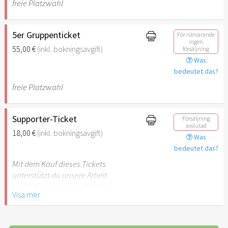
freie Platzwahl
5er Gruppenticket
För närvarande
ingen
55,00 €
(inkl. bokningsavgift)
försäljning
Was
bedeutet das?
freie Platzwahl
Supporter-Ticket
Försäljning
avslutad
18,00 €
(inkl. bokningsavgift)
Was
bedeutet das?
Mit dem Kauf dieses Tickets
unterstützt du unsere Arbeit
und hilfst uns unsere Kosten
Visa mer
besser decken zu können.
Vielen Dank dir dafür!