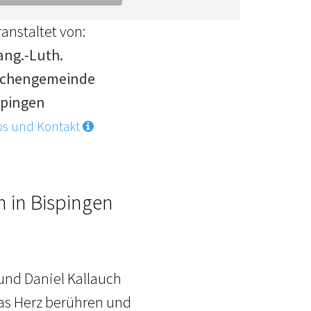
anstaltet von:
ang.-Luth.
rchengemeinde
spingen
os und Kontakt
 in Bispingen
 und Daniel Kallauch
das Herz berühren und