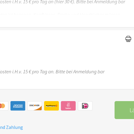
osten i.H.v. 15 € pro Tag an (hier 30 €). Bitte bei Anmeldung bar
tze ist bezogen. Kopfkissen, Decke und Handtücher müssen
en.
Kosten i.H.v. 15 € pro Tag an. Bitte bei Anmeldung bar
L
und Zahlung