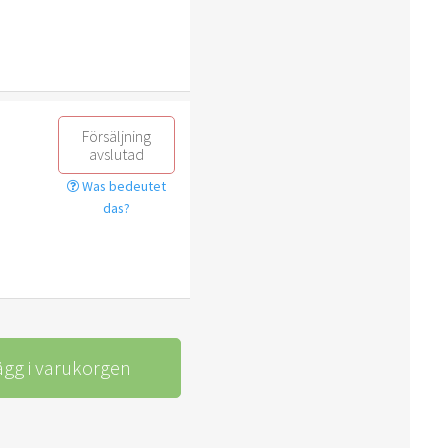
Försäljning
avslutad
Was bedeutet
das?
ägg i varukorgen