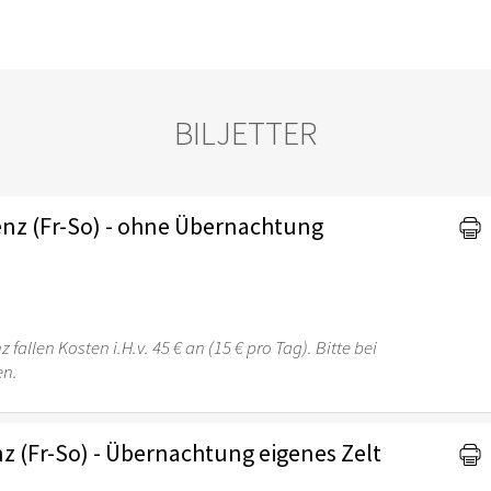
BILJETTER
nz (Fr-So) - ohne Übernachtung
fallen Kosten i.H.v. 45 € an (15 € pro Tag). Bitte bei
en.
 (Fr-So) - Übernachtung eigenes Zelt