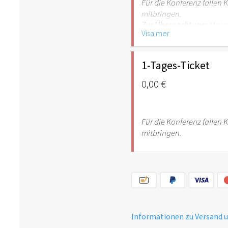
Für die Konferenz fallen K
mitbringen.
Zur Übernachtung:
Matra
Visa mer
selbst mitgebracht werd
1-Tages-Ticket
0,00 €
Für die Konferenz fallen 
mitbringen.
Informationen zu Versand 