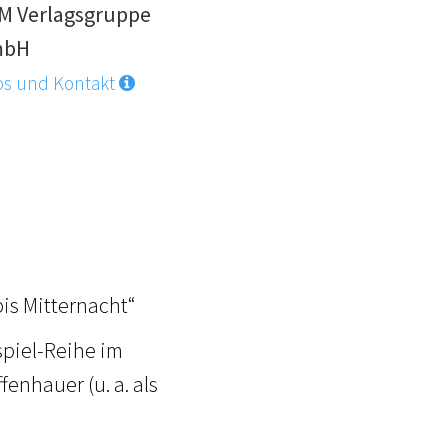
M Verlagsgruppe
mbH
os und Kontakt
is Mitternacht“
spiel-Reihe im
enhauer (u. a. als