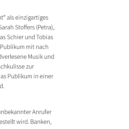
“ als einzigartiges
arah Stoffers (Petra),
ias Schier und Tobias
 Publikum mit nach
ndverlesene Musik und
chkulisse zur
as Publikum in einer
d.
unbekannter Anrufer
stellt wird. Banken,