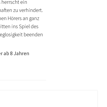
 herrscht ein
aften zu verhindert.
men Hörers an ganz
itten ins Spiel des
sweglosigkeit beenden
er ab 8 Jahren