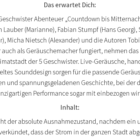
Das erwartet Dich:
Geschwister Abenteuer „Countdown bis Mitternacht
n Lauber (Marianne), Fabian Stumpf (Hans Georg), S
er), Micha Nietsch (Alexander) und die Autoren Tob
r auch als Geräuschemacher fungiert, nehmen das
eimatstadt der 5 Geschwister. Live-Geräusche, ha
teltes Sounddesign sorgen für die passende Geräus
n und spannungsgeladenen Geschichte, bei der d
inzigartigen Performance sogar mit einbezogen wir
Inhalt:
scht der absolute Ausnahmezustand, nachdem ein 
verkündet, dass der Strom in der ganzen Stadt abge