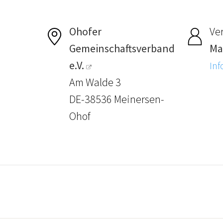
Ohofer
Ver
Gemeinschaftsverband
Ma
e.V.
Inf
Am Walde 3
DE-38536 Meinersen-
Ohof