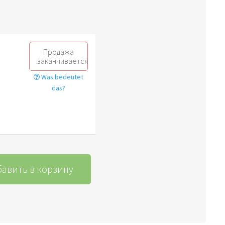
Продажа
заканчивается
Was bedeutet
das?
авить в корзину